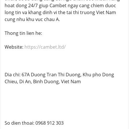
hoat dong 24/7 giup Cambet ngay cang chiem duoc
long tin va khang dinh vi the tai thi truong Viet Nam
cung nhu khu vuc chau A.
Thong tin lien he:
Website:
https://cambet.ltd/
Dia chi: 67A Duong Tran Thi Duong, Khu pho Dong
Chieu, Di An, Binh Duong, Viet Nam
So dien thoai: 0968 912 303