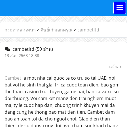
กระดานสนทนา
>
ศิษย์เก่าเอกดรุณ
>
cambetltd
cambetltd
(59 อ่าน)
13 ส.ค. 2568 18:38
แจ้งลบ
Cambet
la mot nha cai quoc te co tru so tai UAE, noi
bat voi he sinh thai giai tri ca cuoc toan dien, bao gom
the thao, casino truc tuyen, game bai, ban ca va xo so
doi thuong. Voi cam ket mang den trai nghiem muot
ma, ty le cuoc hap dan, chuong trinh khuyen mai da
dang cung he thong bao mat tien tien, Cambet dam
bao an toan toi da cho nguoi choi. Giao dien than
thien, de su dung cung doi ngu cham soc khach hang