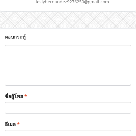
leslyhernandez9276250@gmail.com
ตอบกระทู้
ชื่อผู้โพส
*
อีเมล
*