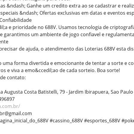
s &ndash; Ganhe um credito extra ao se cadastrar e realiz
peciais &ndash; Ofertas exclusivas em datas e eventos es
Confiabilidade
l;a e prioridade no 688V. Usamos tecnologia de criptograf
 e garantimos um ambiente de jogo confiavel e regulament
ente
precisar de ajuda, o atendimento das Loterias 688V esta disp
o uma forma divertida e emocionante de tentar a sorte e con
s e viva a emo&ccedil;ao de cada sorteio. Boa sorte!
de contato:
 Augusta Costa Batistelli, 79 - Jardim Ibirapuera, Sao Paulo
496897
n.com.br/
mbr@gmail.com
agina_inicial_do_688V #cassino_688V #esportes_688V #pok