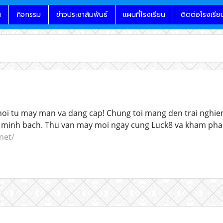
น
กิจกรรม
ข่าวประชาสัมพันธ์
แผนที่โรงเรียน
ติดต่อโรงเรีย
oi tu may man va dang cap! Chung toi mang den trai nghiem g
 minh bach. Thu van may moi ngay cung Luck8 va kham pha the
.net/