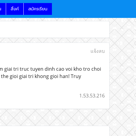
น
ลิ้งค์
สมัครเรียน
แจ้งลบ
iai tri truc tuyen dinh cao voi kho tro choi
 gioi giai tri khong gioi han! Truy
1.53.53.216