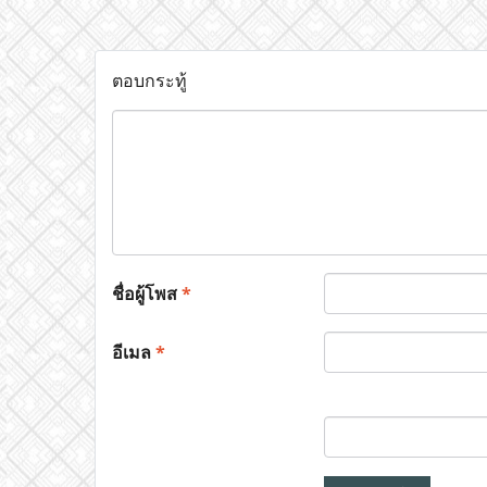
ตอบกระทู้
ชื่อผู้โพส
*
อีเมล
*