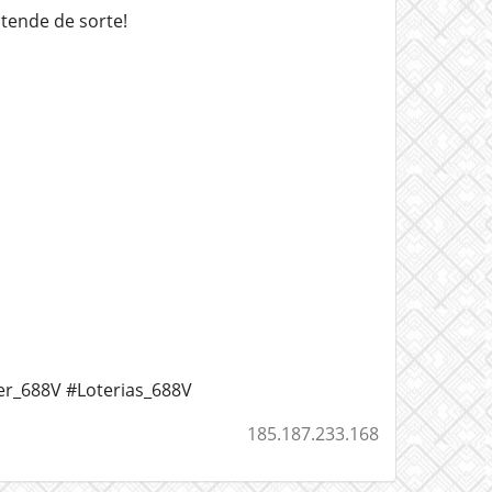
tende de sorte!
er_688V #Loterias_688V
185.187.233.168