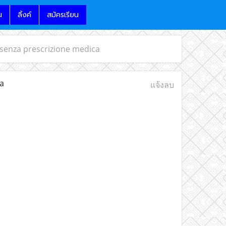
น
ลิ้งค์
สมัครเรียน
 senza prescrizione medica
a
แจ้งลบ