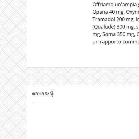
Offriamo un'ampia 
Opana 40 mg, Oxynor
Tramadol 200 mg, Im
(Qualude) 300 mg, s
mg, Soma 350 mg, Cit
un rapporto commerc
ตอบกระทู้