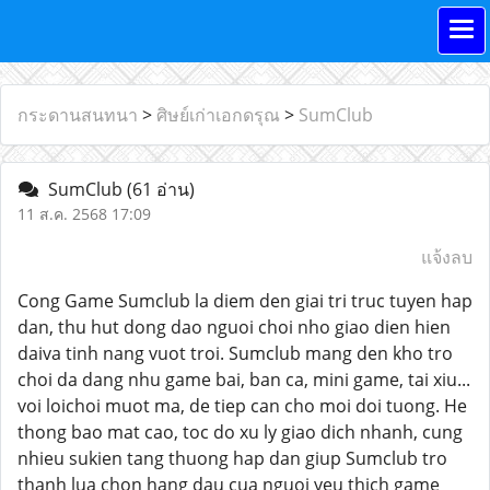
กระดานสนทนา
>
ศิษย์เก่าเอกดรุณ
>
SumClub
SumClub
(61 อ่าน)
11 ส.ค. 2568 17:09
แจ้งลบ
Cong Game Sumclub la diem den giai tri truc tuyen hap
dan, thu hut dong dao nguoi choi nho giao dien hien
daiva tinh nang vuot troi. Sumclub mang den kho tro
choi da dang nhu game bai, ban ca, mini game, tai xiu...
voi loichoi muot ma, de tiep can cho moi doi tuong. He
thong bao mat cao, toc do xu ly giao dich nhanh, cung
nhieu sukien tang thuong hap dan giup Sumclub tro
thanh lua chon hang dau cua nguoi yeu thich game