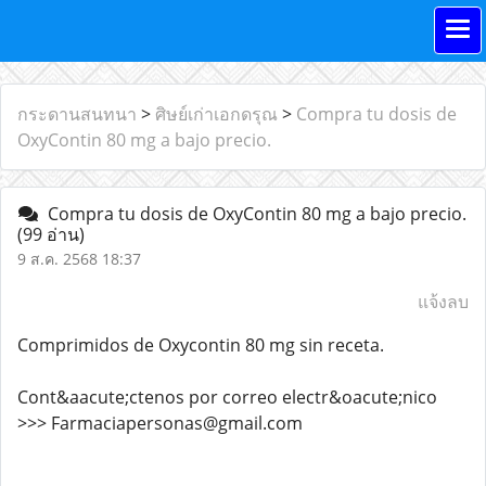
กระดานสนทนา
>
ศิษย์เก่าเอกดรุณ
>
Compra tu dosis de
OxyContin 80 mg a bajo precio.
Compra tu dosis de OxyContin 80 mg a bajo precio.
(99 อ่าน)
9 ส.ค. 2568 18:37
แจ้งลบ
Comprimidos de Oxycontin 80 mg sin receta.
Cont&aacute;ctenos por correo electr&oacute;nico
>>> Farmaciapersonas@gmail.com