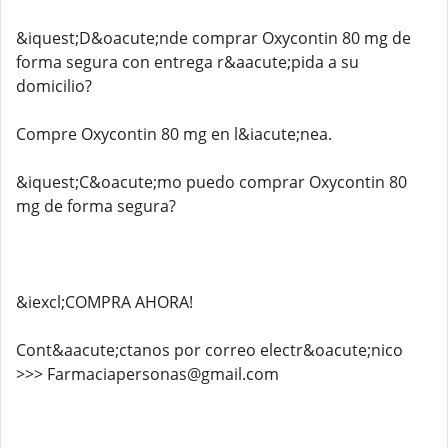
&iquest;D&oacute;nde comprar Oxycontin 80 mg de
forma segura con entrega r&aacute;pida a su
domicilio?
Compre Oxycontin 80 mg en l&iacute;nea.
&iquest;C&oacute;mo puedo comprar Oxycontin 80
mg de forma segura?
&iexcl;COMPRA AHORA!
Cont&aacute;ctanos por correo electr&oacute;nico
>>> Farmaciapersonas@gmail.com