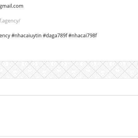
@gmail.com
f.agency/
ncy #nhacaiuytin #daga789f #nhacai798f