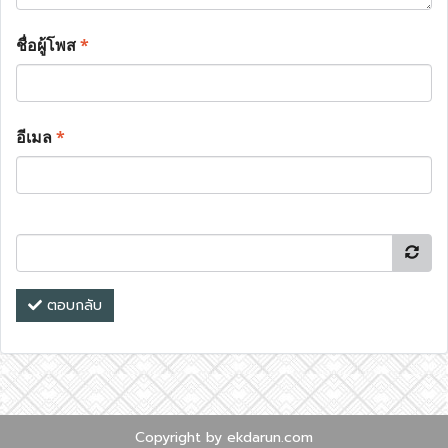
ชื่อผู้โพส
*
อีเมล
*
ตอบกลับ
Copyright by ekdarun.com