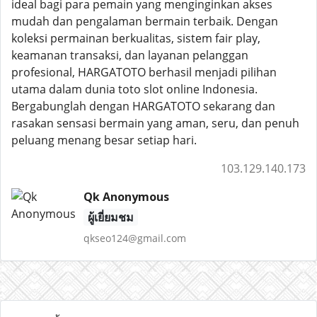
ideal bagi para pemain yang menginginkan akses
mudah dan pengalaman bermain terbaik. Dengan
koleksi permainan berkualitas, sistem fair play,
keamanan transaksi, dan layanan pelanggan
profesional, HARGATOTO berhasil menjadi pilihan
utama dalam dunia toto slot online Indonesia.
Bergabunglah dengan HARGATOTO sekarang dan
rasakan sensasi bermain yang aman, seru, dan penuh
peluang menang besar setiap hari.
103.129.140.173
Qk Anonymous
ผู้เยี่ยมชม
qkseo124@gmail.com