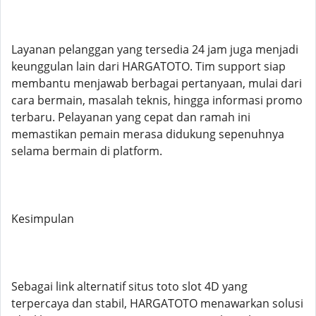
Layanan pelanggan yang tersedia 24 jam juga menjadi
keunggulan lain dari HARGATOTO. Tim support siap
membantu menjawab berbagai pertanyaan, mulai dari
cara bermain, masalah teknis, hingga informasi promo
terbaru. Pelayanan yang cepat dan ramah ini
memastikan pemain merasa didukung sepenuhnya
selama bermain di platform.
Kesimpulan
Sebagai link alternatif situs toto slot 4D yang
terpercaya dan stabil, HARGATOTO menawarkan solusi