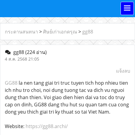
กระดานสนทนา
>
ศิษย์เก่าเอกดรุณ
>
gg88
gg88
(224 อ่าน)
4 ส.ค. 2568 21:05
แจ้งลบ
GG88
la nen tang giai tri truc tuyen tich hop nhieu tien
ich nhu tro choi, noi dung tuong tac va dich vu nguoi
dung than thien. Voi giao dien hien dai va toc do truy
cap on dinh, GG88 dang thu hut su quan tam cua cong
dong yeu thich giai tri ky thuat so tai Viet Nam.
Website:
https://gg88.archi/