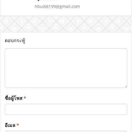
hbui66199@gmail.com
ตอบกระทู้
ชื่อผู้โพส
*
อีเมล
*