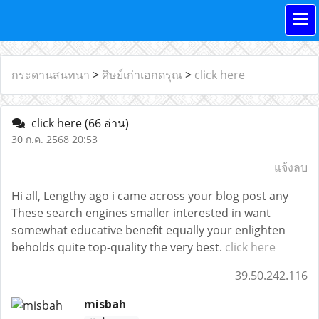
กระดานสนทนา
>
ศิษย์เก่าเอกดรุณ
>
click here
click here
(66 อ่าน)
30 ก.ค. 2568 20:53
แจ้งลบ
Hi all, Lengthy ago i came across your blog post any
These search engines smaller interested in want
somewhat educative benefit equally your enlighten
beholds quite top-quality the very best.
click here
39.50.242.116
misbah