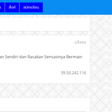
น
ลิ้งค์
สมัครเรียน
แจ้งลบ
an Sendiri dan Rasakan Sensasinya Bermain
39.50.242.116