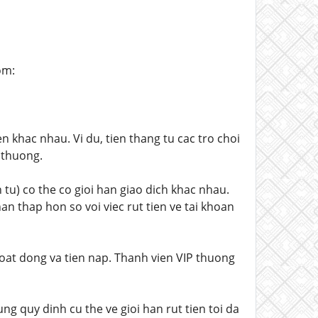
om:
en khac nhau. Vi du, tien thang tu cac tro choi
g thuong.
 tu) co the co gioi han giao dich khac nhau.
n thap hon so voi viec rut tien ve tai khoan
oat dong va tien nap. Thanh vien VIP thuong
ng quy dinh cu the ve gioi han rut tien toi da