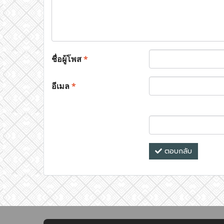
ชื่อผู้โพส
*
อีเมล
*
ตอบกลับ