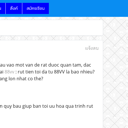
น
ลิ้งค์
สมัครเรียน
แจ้งลบ
au vao mot van de rat duoc quan tam, dac
cai
88vv
: rut tien toi da tu 88VV la bao nhieu?
ang lon nhat co the?
m quy bau giup ban toi uu hoa qua trinh rut