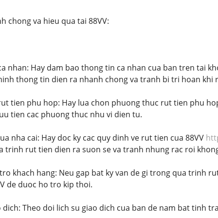
nh chong va hieu qua tai 88VV:
ca nhan: Hay dam bao thong tin ca nhan cua ban tren tai kh
inh thong tin dien ra nhanh chong va tranh bi tri hoan khi r
t tien phu hop: Hay lua chon phuong thuc rut tien phu hop
uu tien cac phuong thuc nhu vi dien tu.
ua nha cai: Hay doc ky cac quy dinh ve rut tien cua 88VV
htt
 trinh rut tien dien ra suon se va tranh nhung rac roi khong
ro khach hang: Neu gap bat ky van de gi trong qua trinh rut
 de duoc ho tro kip thoi.
o dich: Theo doi lich su giao dich cua ban de nam bat tinh t