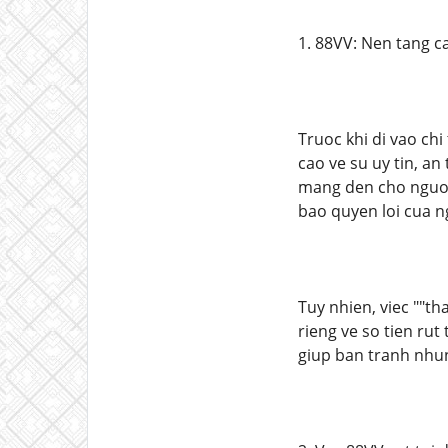
1. 88VV: Nen tang ca
Truoc khi di vao chi
cao ve su uy tin, an
mang den cho nguoi 
bao quyen loi cua ng
Tuy nhien, viec ""t
rieng ve so tien rut
giup ban tranh nhun