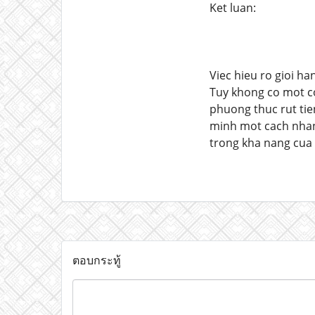
Ket luan:
Viec hieu ro gioi ha
Tuy khong co mot co
phuong thuc rut tie
minh mot cach nhan
trong kha nang cua 
ตอบกระทู้