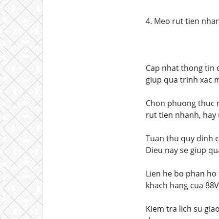
4. Meo rut tien nha
Cap nhat thong tin 
giup qua trinh xac m
Chon phuong thuc ru
rut tien nhanh, hay 
Tuan thu quy dinh c
Dieu nay se giup qua
Lien he bo phan ho t
khach hang cua 88VV
Kiem tra lich su gia