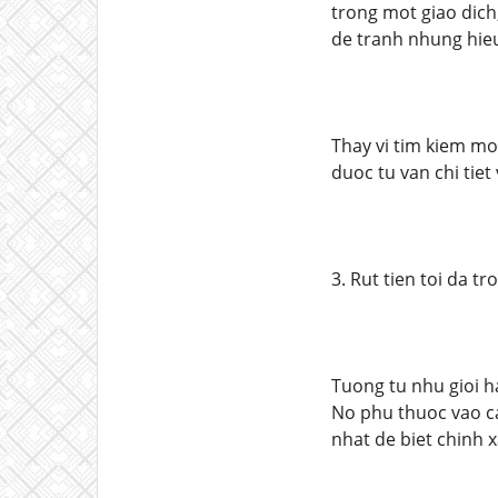
trong mot giao dich
de tranh nhung hie
Thay vi tim kiem mo
duoc tu van chi tiet
3. Rut tien toi da 
Tuong tu nhu gioi h
No phu thuoc vao ca
nhat de biet chinh x