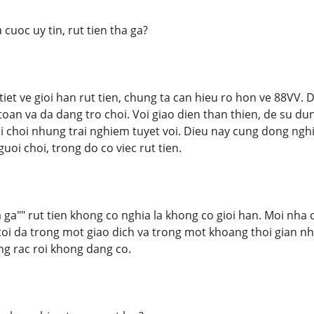
 cuoc uy tin, rut tien tha ga?
 tiet ve gioi han rut tien, chung ta can hieu ro hon ve 88VV.
 toan va da dang tro choi. Voi giao dien than thien, de su d
choi nhung trai nghiem tuyet voi. Dieu nay cung dong nghia
uoi choi, trong do co viec rut tien.
ha ga"" rut tien khong co nghia la khong co gioi han. Moi nh
 toi da trong mot giao dich va trong mot khoang thoi gian n
g rac roi khong dang co.