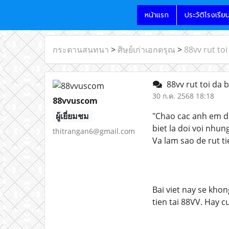
หน้าแรก
ประวัติโรงเรีย
กระดานสนทนา
>
ศิษย์เก่าเอกดรุณ
>
88vv rut to
88vv rut toi da 
30 ก.ค. 2568 18:18
88vvuscom
ผู้เยี่ยมชม
"Chao cac anh em d
biet la doi voi nhu
thitrangan6@gmail.com
Va lam sao de rut t
Bai viet nay se kho
tien tai 88VV. Hay 