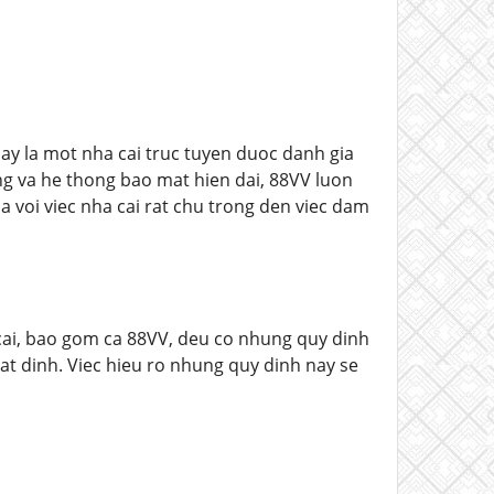
 Day la mot nha cai truc tuyen duoc danh gia
ung va he thong bao mat hien dai, 88VV luon
 voi viec nha cai rat chu trong den viec dam
a cai, bao gom ca 88VV, deu co nhung quy dinh
hat dinh. Viec hieu ro nhung quy dinh nay se