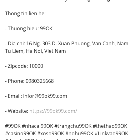
Thong tin lien he:
- Thuong hieu: 99OK
- Dia chi: 16 Ng. 303 D. Xuan Phuong, Van Canh, Nam
Tu Liem, Ha Noi, Viet Nam
- Zipcode: 10000
- Phone: 0980325668
- Email: Infor@99ok99.com
- Website:
https://99ok99.com/
#99OK #nhacai99OK #trangchu99OK #thethao99OK
#casino99OK #xoso99OK #nohu99OK #Linkvao99OK