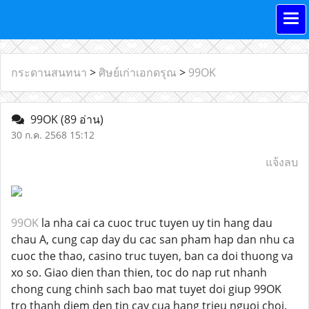
กระดานสนทนา
>
ศิษย์เก่าเอกดรุณ
>
99OK
99OK
(89 อ่าน)
30 ก.ค. 2568 15:12
แจ้งลบ
99OK
la nha cai ca cuoc truc tuyen uy tin hang dau
chau A, cung cap day du cac san pham hap dan nhu ca
cuoc the thao, casino truc tuyen, ban ca doi thuong va
xo so. Giao dien than thien, toc do nap rut nhanh
chong cung chinh sach bao mat tuyet doi giup 99OK
tro thanh diem den tin cay cua hang trieu nguoi choi.