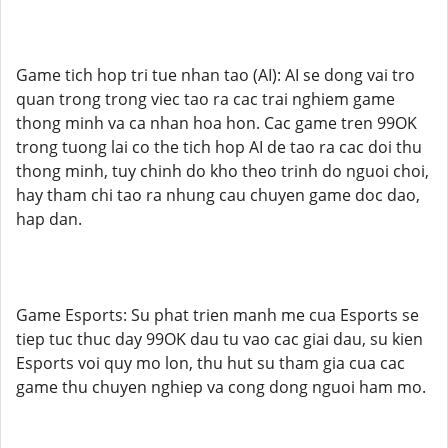
Game tich hop tri tue nhan tao (AI): AI se dong vai tro
quan trong trong viec tao ra cac trai nghiem game
thong minh va ca nhan hoa hon. Cac game tren 99OK
trong tuong lai co the tich hop AI de tao ra cac doi thu
thong minh, tuy chinh do kho theo trinh do nguoi choi,
hay tham chi tao ra nhung cau chuyen game doc dao,
hap dan.
Game Esports: Su phat trien manh me cua Esports se
tiep tuc thuc day 99OK dau tu vao cac giai dau, su kien
Esports voi quy mo lon, thu hut su tham gia cua cac
game thu chuyen nghiep va cong dong nguoi ham mo.