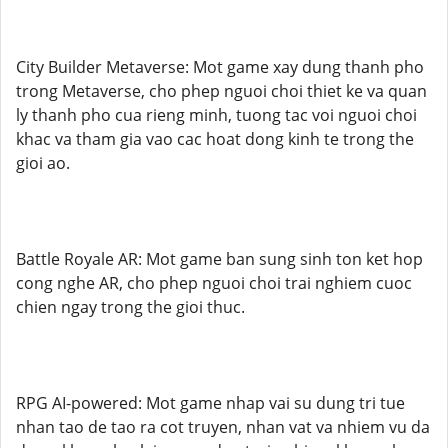
City Builder Metaverse: Mot game xay dung thanh pho
trong Metaverse, cho phep nguoi choi thiet ke va quan
ly thanh pho cua rieng minh, tuong tac voi nguoi choi
khac va tham gia vao cac hoat dong kinh te trong the
gioi ao.
Battle Royale AR: Mot game ban sung sinh ton ket hop
cong nghe AR, cho phep nguoi choi trai nghiem cuoc
chien ngay trong the gioi thuc.
RPG AI-powered: Mot game nhap vai su dung tri tue
nhan tao de tao ra cot truyen, nhan vat va nhiem vu da