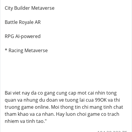
City Builder Metaverse
Battle Royale AR
RPG AI-powered
* Racing Metaverse
Bai viet nay da co gang cung cap mot cai nhin tong
quan va nhung du doan ve tuong lai cua 99OK va thi
truong game online. Moi thong tin chi mang tinh chat
tham khao va ca nhan. Hay luon choi game co trach
nhiem va tinh tao."