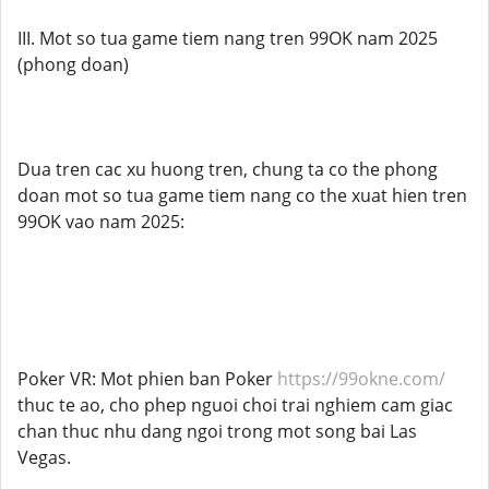
III. Mot so tua game tiem nang tren 99OK nam 2025
(phong doan)
Dua tren cac xu huong tren, chung ta co the phong
doan mot so tua game tiem nang co the xuat hien tren
99OK vao nam 2025:
Poker VR: Mot phien ban Poker
https://99okne.com/
thuc te ao, cho phep nguoi choi trai nghiem cam giac
chan thuc nhu dang ngoi trong mot song bai Las
Vegas.