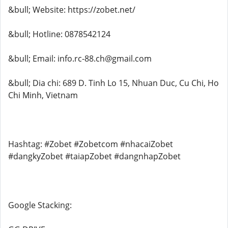
&bull; Website: https://zobet.net/
&bull; Hotline: 0878542124
&bull; Email: info.rc-88.ch@gmail.com
&bull; Dia chi: 689 D. Tinh Lo 15, Nhuan Duc, Cu Chi, Ho
Chi Minh, Vietnam
Hashtag: #Zobet #Zobetcom #nhacaiZobet
#dangkyZobet #taiapZobet #dangnhapZobet
Google Stacking: