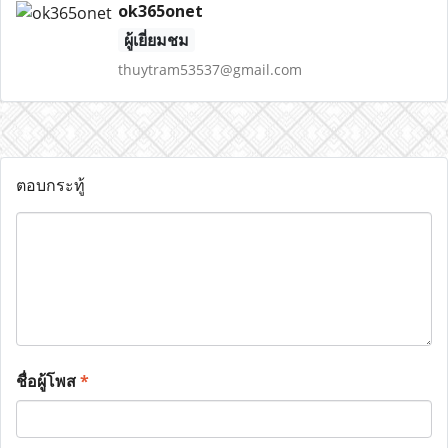
ok365onet
ผู้เยี่ยมชม
thuytram53537@gmail.com
ตอบกระทู้
ชื่อผู้โพส
*