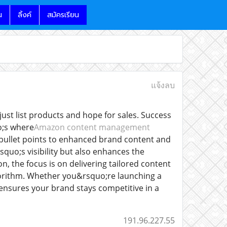
น
ลิ้งค์
สมัครเรียน
แจ้งลบ
just list products and hope for sales. Success
o;s where
Amazon content management
 bullet points to enhanced brand content and
quo;s visibility but also enhances the
 the focus is on delivering tailored content
lgorithm. Whether you&rsquo;re launching a
ensures your brand stays competitive in a
191.96.227.55