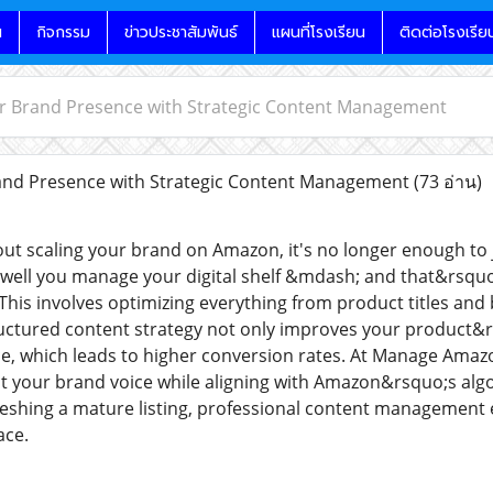
น
กิจกรรม
ข่าวประชาสัมพันธ์
แผนที่โรงเรียน
ติดต่อโรงเรีย
ur Brand Presence with Strategic Content Management
and Presence with Strategic Content Management
(73 อ่าน)
out scaling your brand on Amazon, it's no longer enough to 
well you manage your digital shelf &mdash; and that&rsqu
This involves optimizing everything from product titles and
ructured content strategy not only improves your product&rs
, which leads to higher conversion rates. At Manage Amazon,
ect your brand voice while aligning with Amazon&rsquo;s a
eshing a mature listing, professional content management 
ace.