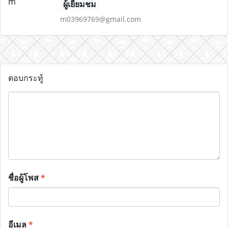
ผู้เยี่ยมชม
m03969769@gmail.com
ตอบกระทู้
ชื่อผู้โพส
*
อีเมล
*