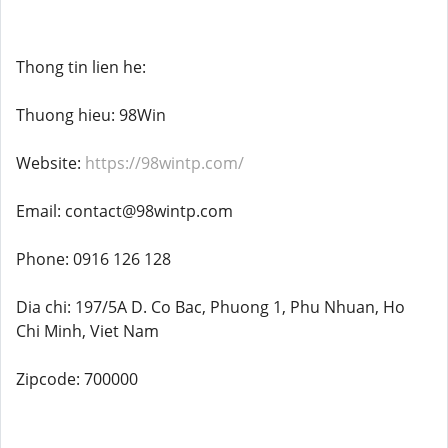
Thong tin lien he:
Thuong hieu: 98Win
Website:
https://98wintp.com/
Email: contact@98wintp.com
Phone: 0916 126 128
Dia chi: 197/5A D. Co Bac, Phuong 1, Phu Nhuan, Ho
Chi Minh, Viet Nam
Zipcode: 700000