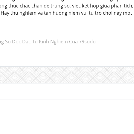
ng thuc chac chan de trung so, viec ket hop giua phan tich,
. Hay thu nghiem va tan huong niem vui tu tro choi nay mot
g So Doc Dac Tu Kinh Nghiem Cua 79sodo