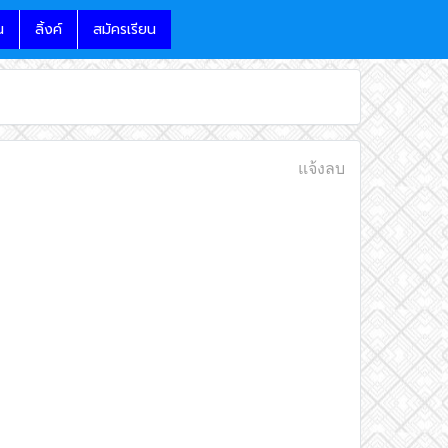
น
ลิ้งค์
สมัครเรียน
แจ้งลบ