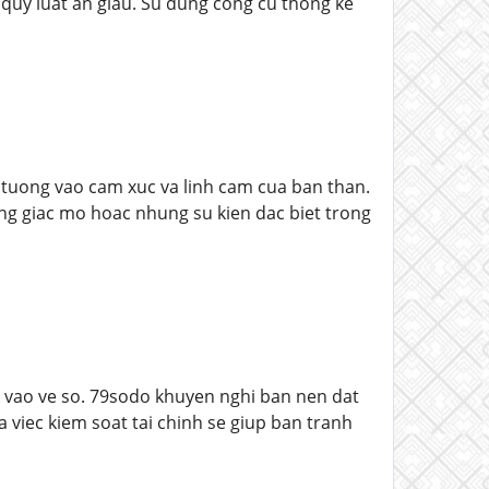
quy luat an giau. Su dung cong cu thong ke
 tuong vao cam xuc va linh cam cua ban than.
ng giac mo hoac nhung su kien dac biet trong
n vao ve so. 79sodo khuyen nghi ban nen dat
a viec kiem soat tai chinh se giup ban tranh