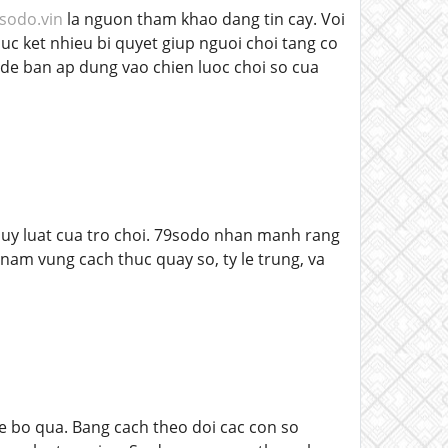
sodo.vin
la nguon tham khao dang tin cay. Voi
uc ket nhieu bi quyet giup nguoi choi tang co
 de ban ap dung vao chien luoc choi so cua
quy luat cua tro choi. 79sodo nhan manh rang
am vung cach thuc quay so, ty le trung, va
he bo qua. Bang cach theo doi cac con so