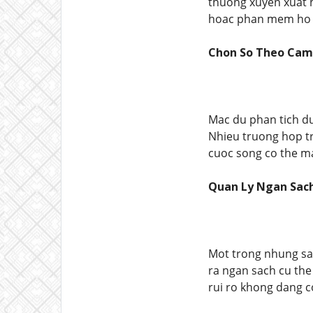
thuong xuyen xuat h
hoac phan mem ho t
Chon So Theo Cam
Mac du phan tich du
Nhieu truong hop tr
cuoc song co the m
Quan Ly Ngan Sach
Mot trong nhung sai
ra ngan sach cu the 
rui ro khong dang c