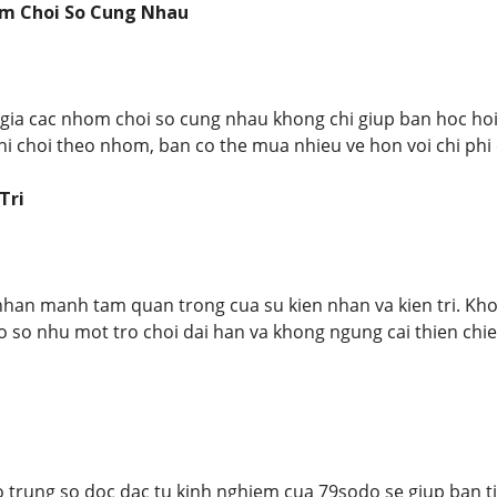
m Choi So Cung Nhau
gia cac nhom choi so cung nhau khong chi giup ban hoc hoi
hi choi theo nhom, ban co the mua nhieu ve hon voi chi phi c
Tri
han manh tam quan trong cua su kien nhan va kien tri. Kho
o so nhu mot tro choi dai han va khong ngung cai thien chie
trung so doc dac tu kinh nghiem cua 79sodo se giup ban ti