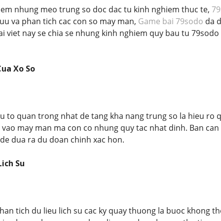
iem nhung meo trung so doc dac tu kinh nghiem thuc te,
79
uu va phan tich cac con so may man,
Game bai 79sodo
da d
ai viet nay se chia se nhung kinh nghiem quy bau tu 79sodo
Cua Xo So
 to quan trong nhat de tang kha nang trung so la hieu ro 
 vao may man ma con co nhung quy tac nhat dinh. Ban can n
 de dua ra du doan chinh xac hon.
Lich Su
han tich du lieu lich su cac ky quay thuong la buoc khong t