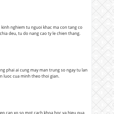
 kinh nghiem tu nguoi khac ma con tang co
hia deu, tu do nang cao ty le chien thang.
ng phai ai cung may man trung so ngay tu lan
n luoc cua minh theo thoi gian.
ep can xo so mot cach khoa hoc va hieu qua