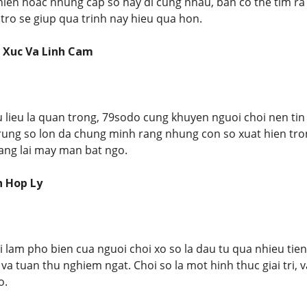
ien hoac nhung cap so hay di cung nhau, ban co the tim ra 
ro se giup qua trinh nay hieu qua hon.
 Xuc Va Linh Cam
 lieu la quan trong, 79sodo cung khuyen nguoi choi nen tin
ung so lon da chung minh rang nhung con so xuat hien tro
ang lai may man bat ngo.
 Hop Ly
 lam pho bien cua nguoi choi xo so la dau tu qua nhieu tie
va tuan thu nghiem ngat. Choi so la mot hinh thuc giai tri, v
o.