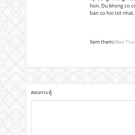
hon. Du khong co co
ban co hoi tot nhat
Xem them:
Meo Trun
ตอบกระทู้