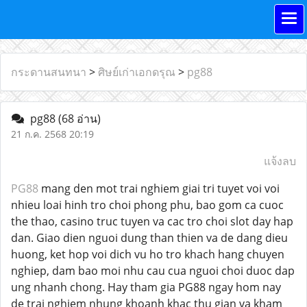
กระดานสนทนา
>
ศิษย์เก่าเอกดรุณ
>
pg88
pg88
(68 อ่าน)
21 ก.ค. 2568 20:19
แจ้งลบ
PG88
mang den mot trai nghiem giai tri tuyet voi voi
nhieu loai hinh tro choi phong phu, bao gom ca cuoc
the thao, casino truc tuyen va cac tro choi slot day hap
dan. Giao dien nguoi dung than thien va de dang dieu
huong, ket hop voi dich vu ho tro khach hang chuyen
nghiep, dam bao moi nhu cau cua nguoi choi duoc dap
ung nhanh chong. Hay tham gia PG88 ngay hom nay
de trai nghiem nhung khoanh khac thu gian va kham