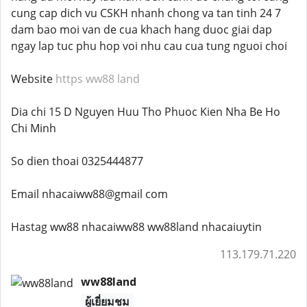
cung cap dich vu CSKH nhanh chong va tan tinh 24 7
dam bao moi van de cua khach hang duoc giai dap
ngay lap tuc phu hop voi nhu cau cua tung nguoi choi
Website
https ww88 land
Dia chi 15 D Nguyen Huu Tho Phuoc Kien Nha Be Ho
Chi Minh
So dien thoai 0325444877
Email nhacaiww88@gmail com
Hastag ww88 nhacaiww88 ww88land nhacaiuytin
113.179.71.220
ww88land
ผู้เยี่ยมชม