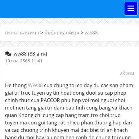
กระดานสนทนา
>
ศิษย์เก่าเอกดรุณ
>
ww88
ww88
(88 อ่าน)
19 ก.ค. 2568 11:41
แจ้งลบ
He thong
WW88
cua chung toi co day du cac san pham
giai tri truc tuyen uy tin hoat dong duoi su cap phep
chinh thuc cua PACCOR phu hop voi moi nguoi choi
mot nen tang giai tri dam bao tinh cong bang va khach
quan Khong chi cung cap hang tram tro choi truc
tuyen ma con gui tang rat nhieu phan thuong hap dan
va cac chuong trinh khuyen mai dac biet tri an khach
hang du moi hay lau nam ben canh do chung toi cung