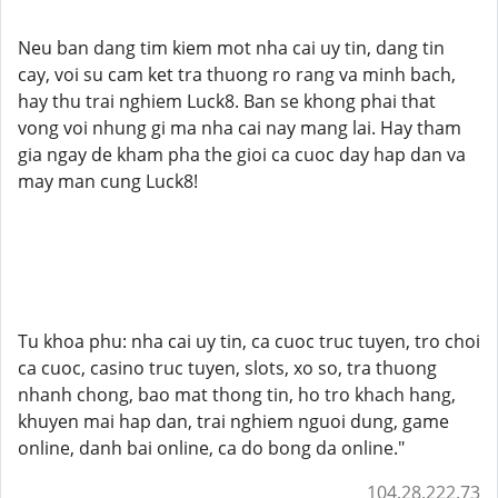
Neu ban dang tim kiem mot nha cai uy tin, dang tin
cay, voi su cam ket tra thuong ro rang va minh bach,
hay thu trai nghiem Luck8. Ban se khong phai that
vong voi nhung gi ma nha cai nay mang lai. Hay tham
gia ngay de kham pha the gioi ca cuoc day hap dan va
may man cung Luck8!
Tu khoa phu: nha cai uy tin, ca cuoc truc tuyen, tro choi
ca cuoc, casino truc tuyen, slots, xo so, tra thuong
nhanh chong, bao mat thong tin, ho tro khach hang,
khuyen mai hap dan, trai nghiem nguoi dung, game
online, danh bai online, ca do bong da online."
104.28.222.73