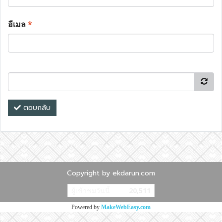
อีเมล
*
ตอบกลับ
Copyright by ekdarun.com
ผู้เข้าชมวันนี้
20,511
Powered by
MakeWebEasy.com