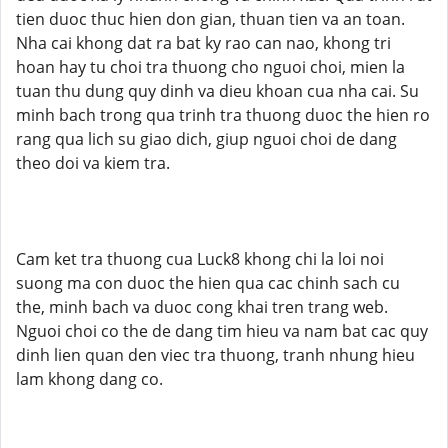
tien duoc thuc hien don gian, thuan tien va an toan.
Nha cai khong dat ra bat ky rao can nao, khong tri
hoan hay tu choi tra thuong cho nguoi choi, mien la
tuan thu dung quy dinh va dieu khoan cua nha cai. Su
minh bach trong qua trinh tra thuong duoc the hien ro
rang qua lich su giao dich, giup nguoi choi de dang
theo doi va kiem tra.
Cam ket tra thuong cua Luck8 khong chi la loi noi
suong ma con duoc the hien qua cac chinh sach cu
the, minh bach va duoc cong khai tren trang web.
Nguoi choi co the de dang tim hieu va nam bat cac quy
dinh lien quan den viec tra thuong, tranh nhung hieu
lam khong dang co.