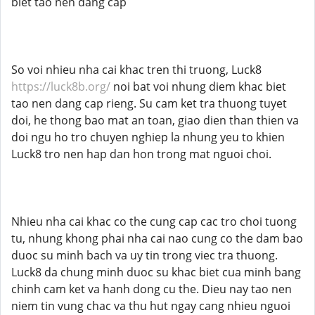
biet tao nen dang cap
So voi nhieu nha cai khac tren thi truong, Luck8
https://luck8b.org/
noi bat voi nhung diem khac biet
tao nen dang cap rieng. Su cam ket tra thuong tuyet
doi, he thong bao mat an toan, giao dien than thien va
doi ngu ho tro chuyen nghiep la nhung yeu to khien
Luck8 tro nen hap dan hon trong mat nguoi choi.
Nhieu nha cai khac co the cung cap cac tro choi tuong
tu, nhung khong phai nha cai nao cung co the dam bao
duoc su minh bach va uy tin trong viec tra thuong.
Luck8 da chung minh duoc su khac biet cua minh bang
chinh cam ket va hanh dong cu the. Dieu nay tao nen
niem tin vung chac va thu hut ngay cang nhieu nguoi