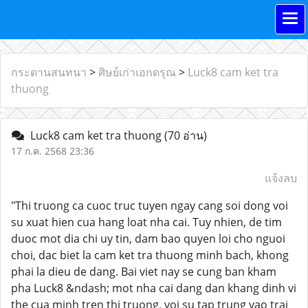
กระดานสนทนา
>
ศิษย์เก่าเอกดรุณ
>
Luck8 cam ket tra
thuong
Luck8 cam ket tra thuong
(70 อ่าน)
17 ก.ค. 2568 23:36
แจ้งลบ
"Thi truong ca cuoc truc tuyen ngay cang soi dong voi
su xuat hien cua hang loat nha cai. Tuy nhien, de tim
duoc mot dia chi uy tin, dam bao quyen loi cho nguoi
choi, dac biet la cam ket tra thuong minh bach, khong
phai la dieu de dang. Bai viet nay se cung ban kham
pha Luck8 &ndash; mot nha cai dang dan khang dinh vi
the cua minh tren thi truong, voi su tap trung vao trai