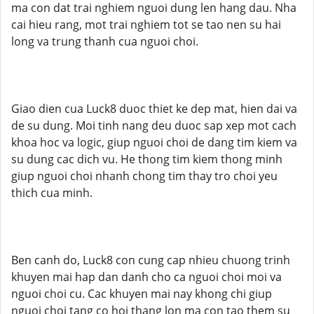
ma con dat trai nghiem nguoi dung len hang dau. Nha
cai hieu rang, mot trai nghiem tot se tao nen su hai
long va trung thanh cua nguoi choi.
Giao dien cua Luck8 duoc thiet ke dep mat, hien dai va
de su dung. Moi tinh nang deu duoc sap xep mot cach
khoa hoc va logic, giup nguoi choi de dang tim kiem va
su dung cac dich vu. He thong tim kiem thong minh
giup nguoi choi nhanh chong tim thay tro choi yeu
thich cua minh.
Ben canh do, Luck8 con cung cap nhieu chuong trinh
khuyen mai hap dan danh cho ca nguoi choi moi va
nguoi choi cu. Cac khuyen mai nay khong chi giup
nguoi choi tang co hoi thang lon ma con tao them su