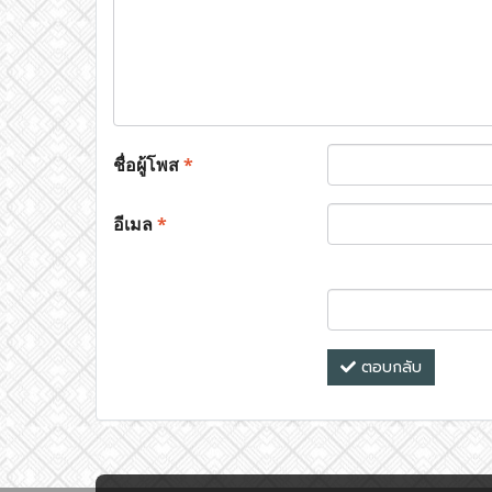
ชื่อผู้โพส
*
อีเมล
*
ตอบกลับ