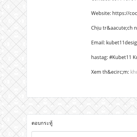
Website: https://co
Chịu tr&aacute;ch n
Email: kubet11des
hastag: #Kubet11 K
Xem th&ecirc;m:
kh
ตอบกระทู้