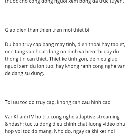
thuoc cho cong dong nguoi xem bong da truc tuyen.
Giao dien than thien tren moi thiet bi
Du ban truy cap bang may tinh, dien thoai hay tablet,
nen tang van hoat dong on dinh va hien thi day du
thong tin can thiet. Thiet ke tinh gon, de hieu giup
nguoi xem du lon tuoi hay khong ranh cong nghe van
de dang su dung.
Toi uu toc do truy cap, khong can cau hinh cao
VanKhanhTV ho tro cong nghe adaptive streaming
&ndash; tuc tu dong dieu chinh chat luong video phu
hop voi toc do mang. Nho do, ngay ca khi ket noi