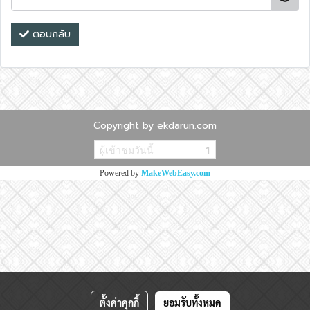
ตอบกลับ
Copyright by ekdarun.com
ผู้เข้าชมวันนี้
1
Powered by
MakeWebEasy.com
ตั้งค่าคุกกี้
ยอมรับทั้งหมด