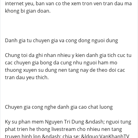
internet yeu, ban van co the xem tron ven tran dau ma
khong bi gian doan.
Danh gia tu chuyen gia va cong dong nguoi dung
Chung toi da ghi nhan nhieu y kien danh gia tich cuc tu
cac chuyen gia bong da cung nhu nguoi ham mo
thuong xuyen su dung nen tang nay de theo doi cac
tran dau yeu thich.
Chuyen gia cong nghe danh gia cao chat luong
Ky su phan mem Nguyen Tri Dung &ndash; nguoi tung
phat trien he thong livestream cho nhieu nen tang
truyen hinh lon &ndash; chia se: &ldquo;VanKhanhTV