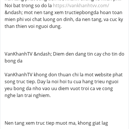
Noi bat trong so do la
https://vankhanhtvv.com/
&ndash; mot nen tang xem tructiepbongda hoan toan
mien phi voi chat luong on dinh, da nen tang, va cuc ky
than thien voi nguoi dung.
VanKhanhTV &ndash; Diem den dang tin cay cho tin do
bong da
VanKhanhTV khong don thuan chi la mot website phat
song truc tiep. Day la noi hoi tu cua hang trieu nguoi
yeu bong da nho vao uu diem vuot troi ca ve cong
nghe lan trai nghiem.
Nen tang xem truc tiep muot ma, khong giat lag