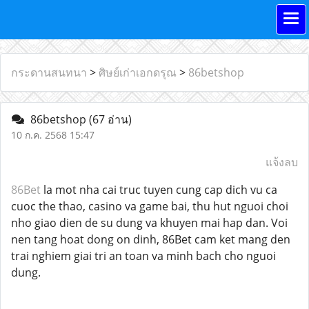
กระดานสนทนา
>
ศิษย์เก่าเอกดรุณ
>
86betshop
86betshop
(67 อ่าน)
10 ก.ค. 2568 15:47
แจ้งลบ
86Bet
la mot nha cai truc tuyen cung cap dich vu ca
cuoc the thao, casino va game bai, thu hut nguoi choi
nho giao dien de su dung va khuyen mai hap dan. Voi
nen tang hoat dong on dinh, 86Bet cam ket mang den
trai nghiem giai tri an toan va minh bach cho nguoi
dung.