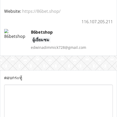
Website:
https://86bet.shop/
116.107.205.211
86betshop
ผู้เยี่ยมชม
edwinadimmick728@gmail.com
ตอบกระทู้