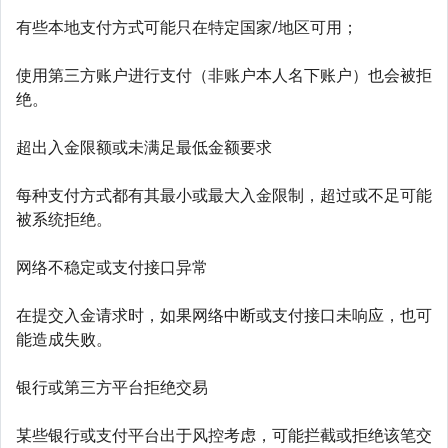
有些本地支付方式可能只在特定国家/地区可用；
使用第三方账户进行支付（非账户本人名下账户）也会被拒
绝。
超出入金限额或未满足最低金额要求
每种支付方式都有其最小或最大入金限制，超过或不足可能
被系统拒绝。
网络不稳定或支付接口异常
在提交入金请求时，如果网络中断或支付接口未响应，也可
能造成失败。
银行或第三方平台拒绝交易
某些银行或支付平台出于风控考虑，可能拦截或拒绝该笔交