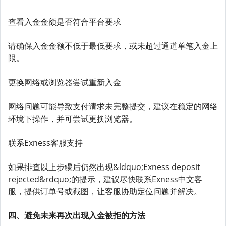
查看入金金额是否符合平台要求
请确保入金金额不低于最低要求，或未超过通道单笔入金上
限。
更换网络或浏览器尝试重新入金
网络问题可能导致支付请求未完整提交，建议在稳定的网络
环境下操作，并可尝试更换浏览器。
联系Exness客服支持
如果排查以上步骤后仍然出现&ldquo;Exness deposit
rejected&rdquo;的提示，建议尽快联系Exness中文客
服，提供订单号或截图，让客服协助定位问题并解决。
四、避免未来再次出现入金被拒的方法