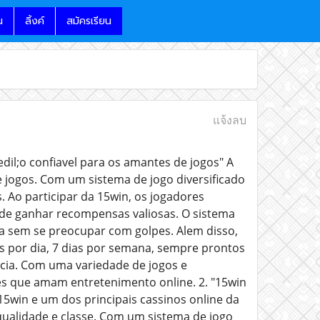
น
ลิ้งค์
สมัครเรียน
แจ้งลบ
il;o confiavel para os amantes de jogos" A
 jogos. Com um sistema de jogo diversificado
. Ao participar da 15win, os jogadores
e ganhar recompensas valiosas. O sistema
 sem se preocupar com golpes. Alem disso,
s por dia, 7 dias por semana, sempre prontos
ncia. Com uma variedade de jogos e
res que amam entretenimento online. 2. "15win
 15win e um dos principais cassinos online da
qualidade e classe. Com um sistema de jogo