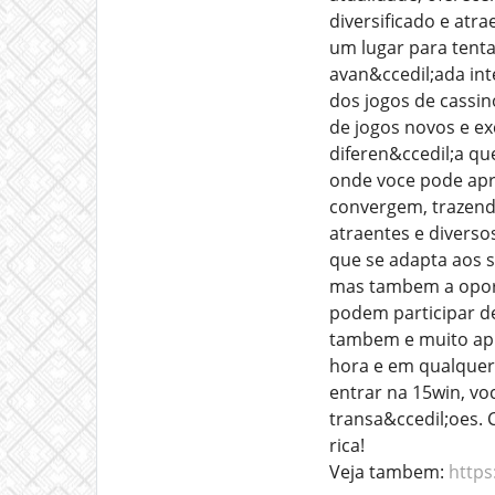
diversificado e at
um lugar para tenta
avan&ccedil;ada int
dos jogos de cassin
de jogos novos e ex
diferen&ccedil;a que
onde voce pode apro
convergem, trazendo
atraentes e divers
que se adapta aos 
mas tambem a oport
podem participar de
tambem e muito apr
hora e em qualquer 
entrar na 15win, vo
transa&ccedil;oes.
rica!
Veja tambem:
https