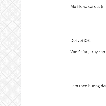
Mo file va cai dat 
Doi voi iOS:
Vao Safari, truy ca
Lam theo huong dan