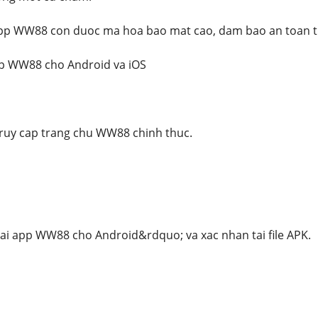
pp WW88 con duoc ma hoa bao mat cao, dam bao an toan tu
pp WW88 cho Android va iOS
truy cap trang chu WW88 chinh thuc.
i app WW88 cho Android&rdquo; va xac nhan tai file APK.