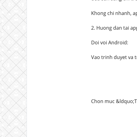
Khong chi nhanh, a
2. Huong dan tai a
Doi voi Android:
Vao trinh duyet va 
Chon muc &ldquo;Ta