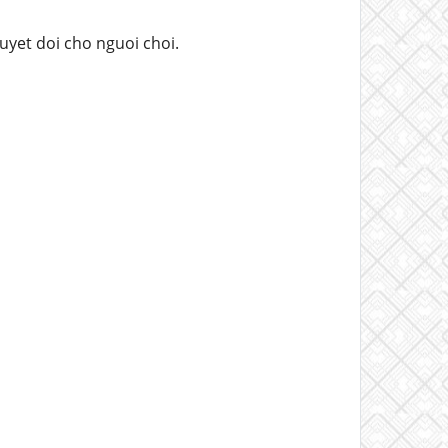
yet doi cho nguoi choi.