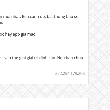
n moi nhat. Ben canh do, bat thong bao se
oi.
oc hay app gia mao.
vao the gioi giai tri dinh cao. Neu ban chua
222.254.179.206