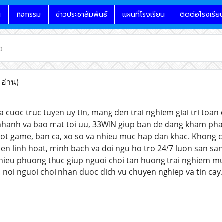
น
กิจกรรม
ข่าวประชาสัมพันธ์
แผนที่โรงเรียน
ติดต่อโรงเรีย
b
 อ่าน)
a cuoc truc tuyen uy tin, mang den trai nghiem giai tri toan
i nhanh va bao mat toi uu, 33WIN giup ban de dang kham pha 
slot game, ban ca, xo so va nhieu muc hap dan khac. Khong 
ien linh hoat, minh bach va doi ngu ho tro 24/7 luon san san
ieu phuong thuc giup nguoi choi tan huong trai nghiem mu
u, noi nguoi choi nhan duoc dich vu chuyen nghiep va tin cay