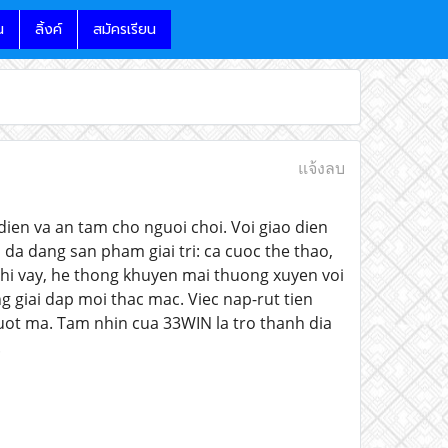
น
ลิ้งค์
สมัครเรียน
แจ้งลบ
 dien va an tam cho nguoi choi. Voi giao dien
da dang san pham giai tri: ca cuoc the thao,
chi vay, he thong khuyen mai thuong xuyen voi
g giai dap moi thac mac. Viec nap-rut tien
ot ma. Tam nhin cua 33WIN la tro thanh dia
.