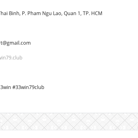
Thai Binh, P. Pham Ngu Lao, Quan 1, TP. HCM
rt@gmail.com
win79.club
3win #33win79club