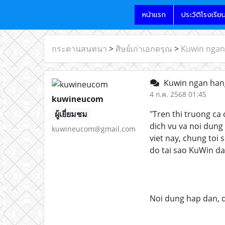
หน้าแรก
ประวัติโรงเรีย
กระดานสนทนา
>
ศิษย์เก่าเอกดรุณ
>
Kuwin ngan
Kuwin ngan ha
4 ก.ค. 2568 01:45
kuwineucom
ผู้เยี่ยมชม
"Tren thi truong ca
dich vu va noi dung 
kuwineucom@gmail.com
viet nay, chung toi
do tai sao KuWin d
Noi dung hap dan, 