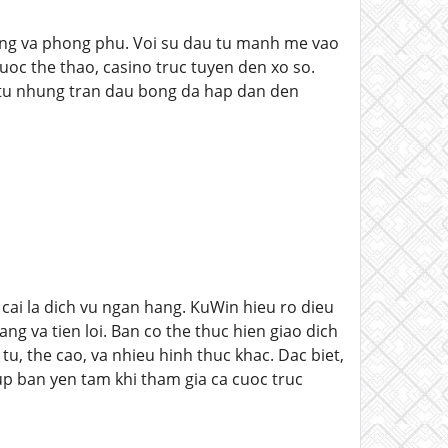
dang va phong phu. Voi su dau tu manh me vao
uoc the thao, casino truc tuyen den xo so.
, tu nhung tran dau bong da hap dan den
ai la dich vu ngan hang. KuWin hieu ro dieu
g va tien loi. Ban co the thuc hien giao dich
, the cao, va nhieu hinh thuc khac. Dac biet,
up ban yen tam khi tham gia ca cuoc truc