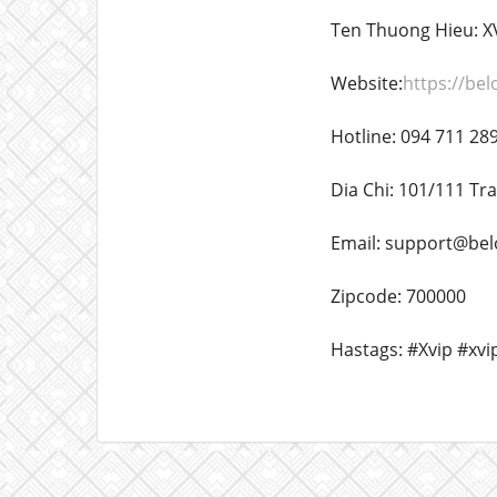
Ten Thuong Hieu: X
Website:
https://be
Hotline: 094 711 28
Dia Chi: 101/111 Tr
Email: support@bel
Zipcode: 700000
Hastags: #Xvip #xv