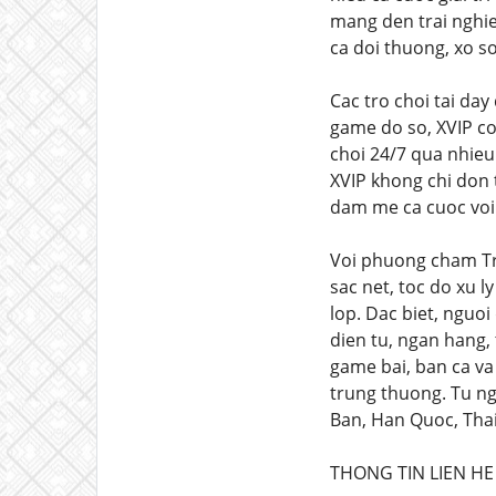
mang den trai nghi
ca doi thuong, xo s
Cac tro choi tai da
game do so, XVIP co
choi 24/7 qua nhieu 
XVIP khong chi don 
dam me ca cuoc voi 
Voi phuong cham Tra
sac net, toc do xu 
lop. Dac biet, nguo
dien tu, ngan hang, 
game bai, ban ca va 
trung thuong. Tu ng
Ban, Han Quoc, Thai
THONG TIN LIEN HE