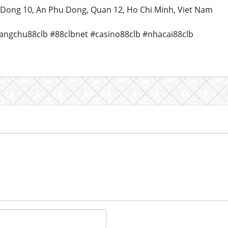
 Dong 10, An Phu Dong, Quan 12, Ho Chi Minh, Viet Nam
rangchu88clb #88clbnet #casino88clb #nhacai88clb