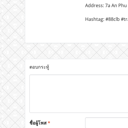
Address: 7a An Phu
Hashtag: #88clb #t
ตอบกระทู้
ชื่อผู้โพส
*