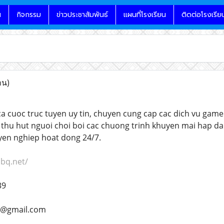
น
กิจกรรม
ข่าวประชาสัมพันธ์
แผนที่โรงเรียน
ติดต่อโรงเรีย
าน)
ca cuoc truc tuyen uy tin, chuyen cung cap cac dich vu game
thu hut nguoi choi boi cac chuong trinh khuyen mai hap dan
yen nghiep hoat dong 24/7.
lbq.net/
39
lb@gmail.com