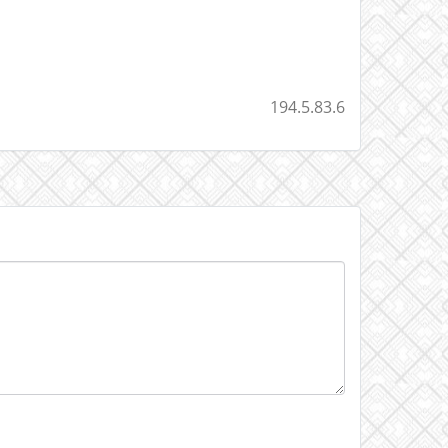
194.5.83.6