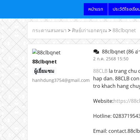
หน้าแรก
ประวัติโรงเรีย
กระดานสนทนา
>
ศิษย์เก่าเอกดรุณ
>
88clbqnet
88clbqnet
(86 อ่
2 ก.ค. 2568 15:50
88clbqnet
ผู้เยี่ยมชม
88CLB
la trang chu 
hap dan. 88CLB con 
hanhdung3754@gmail.com
tro khach hang chu
Website:
https://88c
Hotline: 028371954
Email: contact.88c