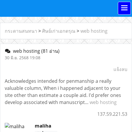
กระดานสนทนา
>
ศิษย์เก่าเอกดรุณ
>
web hosting
web hosting
(81 อ่าน)
30 มิ.ย. 2568 19:08
แจ้งลบ
Acknowledges intended for penmanship a really
valuable column, When i happened adjacent to your
site other than estimate a couple aid. I'd prefer ones
develop associated with manuscript...
web hosting
137.59.221.53
maliha