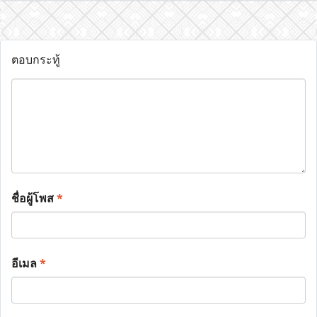
ตอบกระทู้
ชื่อผู้โพส
*
อีเมล
*