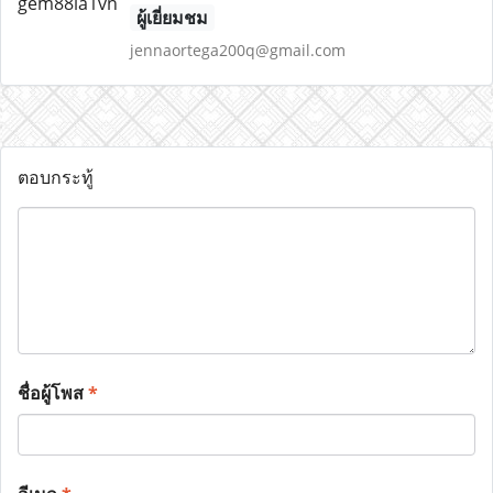
ผู้เยี่ยมชม
jennaortega200q@gmail.com
ตอบกระทู้
ชื่อผู้โพส
*