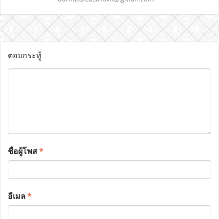
ตอบกระทู้
ชื่อผู้โพส
*
อีเมล
*