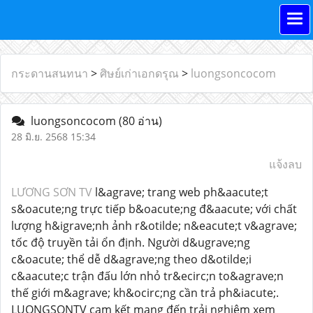
กระดานสนทนา
>
ศิษย์เก่าเอกดรุณ
>
luongsoncocom
luongsoncocom
(80 อ่าน)
28 มิ.ย. 2568 15:34
แจ้งลบ
LƯƠNG SƠN TV
l&agrave; trang web ph&aacute;t
s&oacute;ng trực tiếp b&oacute;ng đ&aacute; với chất
lượng h&igrave;nh ảnh r&otilde; n&eacute;t v&agrave;
tốc độ truyền tải ổn định. Người d&ugrave;ng
c&oacute; thể dễ d&agrave;ng theo d&otilde;i
c&aacute;c trận đấu lớn nhỏ tr&ecirc;n to&agrave;n
thế giới m&agrave; kh&ocirc;ng cần trả ph&iacute;.
LUONGSONTV cam kết mang đến trải nghiệm xem