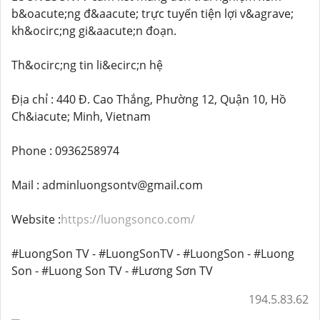
b&oacute;ng đ&aacute; trực tuyến tiện lợi v&agrave;
kh&ocirc;ng gi&aacute;n đoạn.
Th&ocirc;ng tin li&ecirc;n hệ
Địa chỉ : 440 Đ. Cao Thắng, Phường 12, Quận 10, Hồ
Ch&iacute; Minh, Vietnam
Phone : 0936258974
Mail : adminluongsontv@gmail.com
Website :
https://luongsonco.com/
#LuongSon TV - #LuongSonTV - #LuongSon - #Luong
Son - #Luong Son TV - #Lương Sơn TV
194.5.83.62