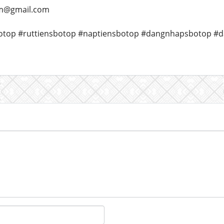
om@gmail.com
otop #ruttiensbotop #naptiensbotop #dangnhapsbotop #