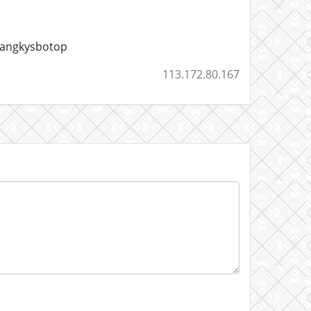
dangkysbotop
113.172.80.167