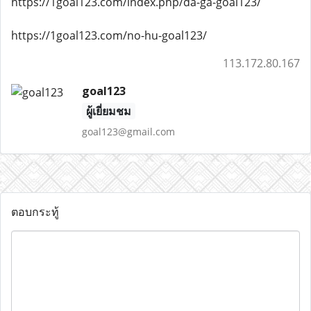
https://1goal123.com/index.php/da-ga-goal123/
https://1goal123.com/no-hu-goal123/
113.172.80.167
goal123
ผู้เยี่ยมชม
goal123@gmail.com
ตอบกระทู้