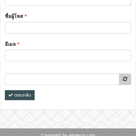
ชื่อผู้โพส
*
อีเมล
*
ตอบกลับ
Copyright by ekdarun.com