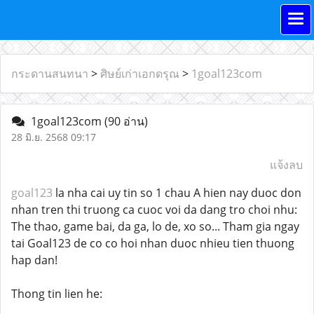
กระดานสนทนา
>
ศิษย์เก่าเอกดรุณ
>
1goal123com
1goal123com
(90 อ่าน)
28 มิ.ย. 2568 09:17
แจ้งลบ
goal123
la nha cai uy tin so 1 chau A hien nay duoc don
nhan tren thi truong ca cuoc voi da dang tro choi nhu:
The thao, game bai, da ga, lo de, xo so... Tham gia ngay
tai Goal123 de co co hoi nhan duoc nhieu tien thuong
hap dan!
Thong tin lien he: