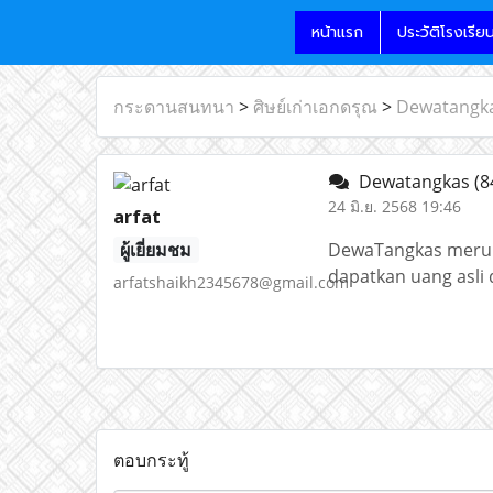
หน้าแรก
ประวัติโรงเรีย
กระดานสนทนา
>
ศิษย์เก่าเอกดรุณ
>
Dewatangk
Dewatangkas
(8
24 มิ.ย. 2568 19:46
arfat
ผู้เยี่ยมชม
DewaTangkas merupa
dapatkan uang asli
arfatshaikh2345678@gmail.com
ตอบกระทู้