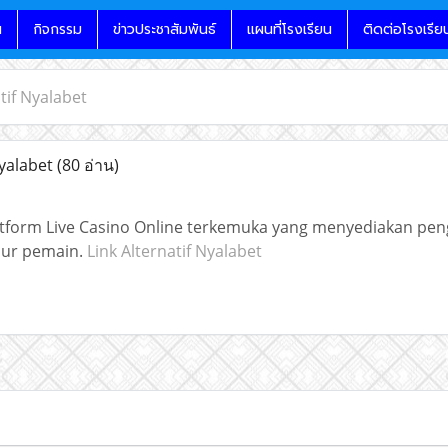
น
กิจกรรม
ข่าวประชาสัมพันธ์
แผนที่โรงเรียน
ติดต่อโรงเรีย
tif Nyalabet
Nyalabet
(80 อ่าน)
atform Live Casino Online terkemuka yang menyediakan peng
ur pemain.
Link Alternatif Nyalabet