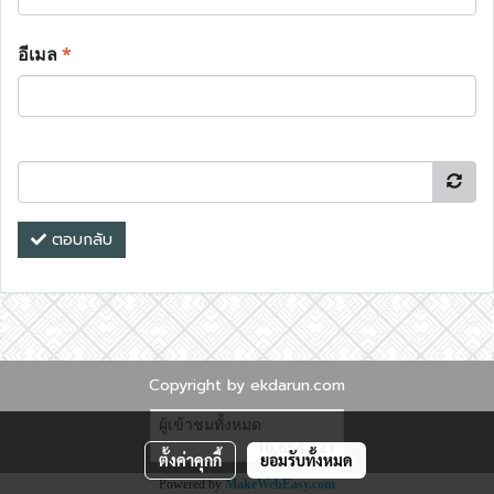
อีเมล
*
ตอบกลับ
Copyright by ekdarun.com
ผู้เข้าชมทั้งหมด
10,654,121
ตั้งค่าคุกกี้
ยอมรับทั้งหมด
Powered by
MakeWebEasy.com