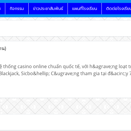
น
กิจกรรม
ข่าวประชาสัมพันธ์
แผนที่โรงเรียน
ติดต่อโรงเรีย
าน)
 thống casino online chuẩn quốc tế, với h&agrave;ng loạt 
Blackjack, Sicbo&hellip; C&ugrave;ng tham gia tại đ&acirc;y 