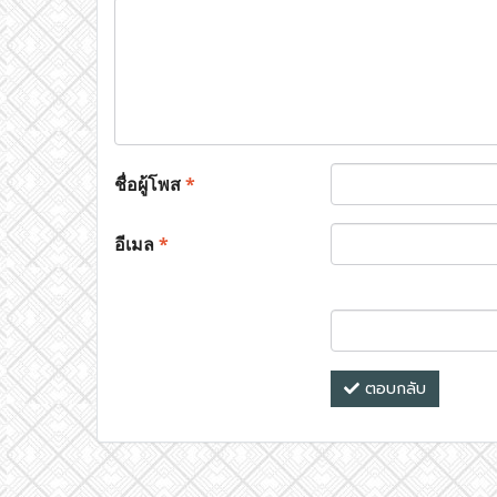
ชื่อผู้โพส
*
อีเมล
*
ตอบกลับ