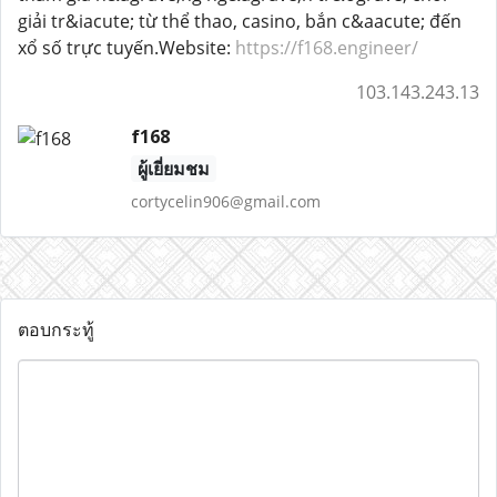
giải tr&iacute; từ thể thao, casino, bắn c&aacute; đến
xổ số trực tuyến.Website:
https://f168.engineer/
103.143.243.13
f168
ผู้เยี่ยมชม
cortycelin906@gmail.com
ตอบกระทู้