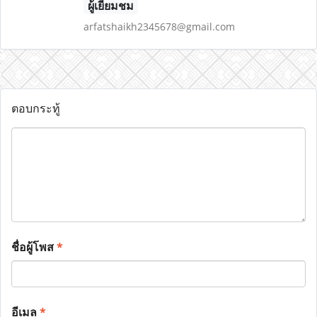
ผู้เยี่ยมชม
arfatshaikh2345678@gmail.com
ตอบกระทู้
ชื่อผู้โพส
*
อีเมล
*