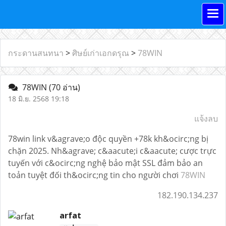
กระดานสนทนา
>
ศิษย์เก่าเอกดรุณ
>
78WIN
78WIN
(70 อ่าน)
18 มิ.ย. 2568 19:18
แจ้งลบ
78win link v&agrave;o độc quyền +78k kh&ocirc;ng bị
chặn 2025. Nh&agrave; c&aacute;i c&aacute; cược trực
tuyến với c&ocirc;ng nghệ bảo mật SSL đảm bảo an
toản tuyệt đối th&ocirc;ng tin cho người chơi
78WIN
182.190.134.237
arfat