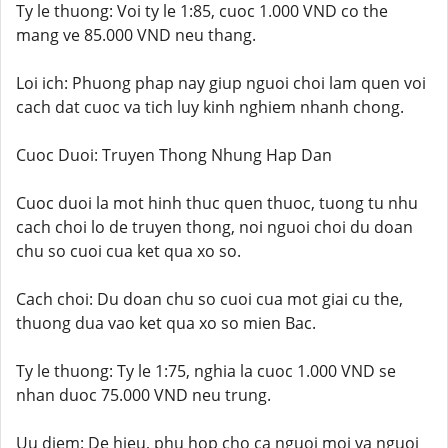
Ty le thuong: Voi ty le 1:85, cuoc 1.000 VND co the
mang ve 85.000 VND neu thang.
Loi ich: Phuong phap nay giup nguoi choi lam quen voi
cach dat cuoc va tich luy kinh nghiem nhanh chong.
Cuoc Duoi: Truyen Thong Nhung Hap Dan
Cuoc duoi la mot hinh thuc quen thuoc, tuong tu nhu
cach choi lo de truyen thong, noi nguoi choi du doan
chu so cuoi cua ket qua xo so.
Cach choi: Du doan chu so cuoi cua mot giai cu the,
thuong dua vao ket qua xo so mien Bac.
Ty le thuong: Ty le 1:75, nghia la cuoc 1.000 VND se
nhan duoc 75.000 VND neu trung.
Uu diem: De hieu, phu hop cho ca nguoi moi va nguoi