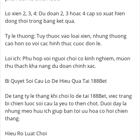
Lo xien 2, 3, 4: Du doan 2, 3 hoac 4 cap so xuat hien
dong thoi trong bang ket qua.
Ty le thuong: Tuy thuoc vao loai xien, nhung thuong
cao hon so voi cac hinh thuc cuoc don le.
Loi ich: Phu hop voi nguoi choi co kinh nghiem, muon
thu thach kha nang du doan chinh xac.
Bi Quyet Soi Cau Lo De Hieu Qua Tai 188Bet
De tang ty le thang khi choi lo de tai 188Bet, viec trang
bi chien luoc soi cau la yeu to then chot. Duoi day la
nhung meo huu ich giup ban toi uu hoa co hoi chien
thang.
Hieu Ro Luat Choi