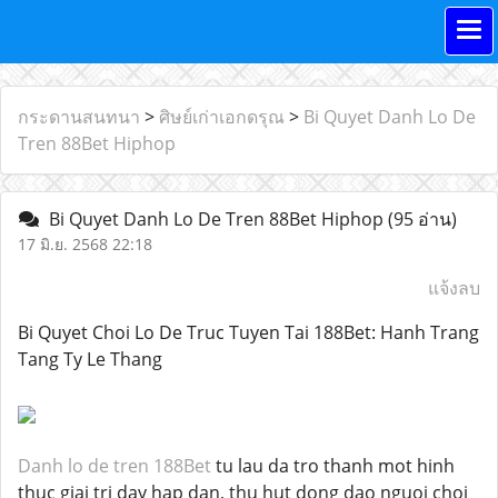
กระดานสนทนา
>
ศิษย์เก่าเอกดรุณ
>
Bi Quyet Danh Lo De
Tren 88Bet Hiphop
Bi Quyet Danh Lo De Tren 88Bet Hiphop
(95 อ่าน)
17 มิ.ย. 2568 22:18
แจ้งลบ
Bi Quyet Choi Lo De Truc Tuyen Tai 188Bet: Hanh Trang
Tang Ty Le Thang
Danh lo de tren 188Bet
tu lau da tro thanh mot hinh
thuc giai tri day hap dan, thu hut dong dao nguoi choi